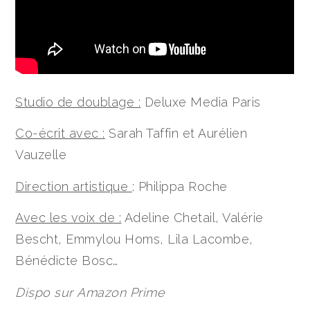
Studio de doublage :
Deluxe Media Paris
Co-écrit avec :
Sarah Taffin et Aurélien
Vauzelle
Direction artistique
: Philippa Roche
Avec les voix de :
Adeline Chetail, Valérie
Bescht, Emmylou Homs, Lila Lacombe,
Bénédicte Bosc…
Dispo sur
Amazon Prime